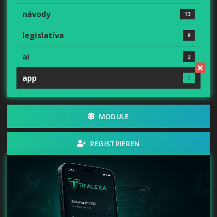
návody
13
legislatíva
8
ai
2
app
1
MODULE
REGISTRIEREN