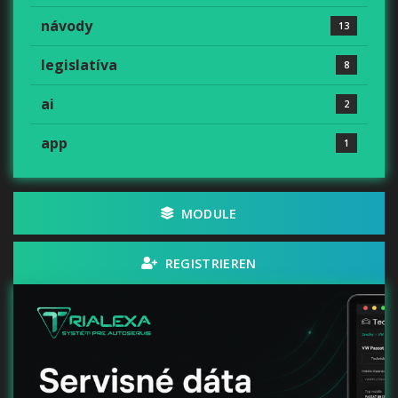
návody
13
legislatíva
8
ai
2
app
1
MODULE
REGISTRIEREN