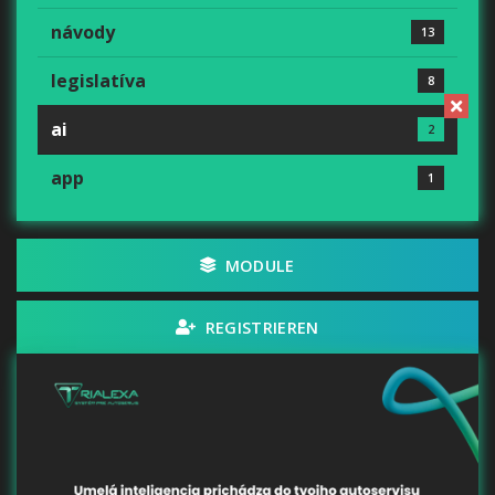
návody
13
legislatíva
8
ai
2
app
1
MODULE
REGISTRIEREN