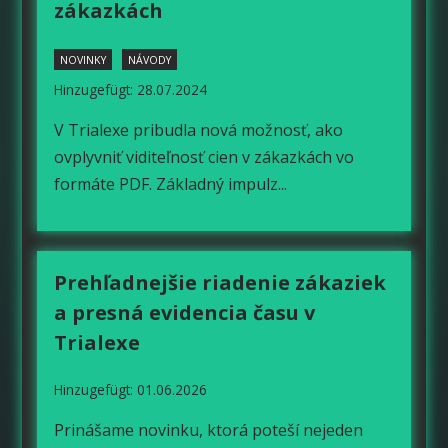
zákazkách
NOVINKY
NÁVODY
Hinzugefügt: 28.07.2024
V Trialexe pribudla nová možnosť, ako
ovplyvniť viditeľnosť cien v zákazkách vo
formáte PDF. Základný impulz...
Prehľadnejšie riadenie zákaziek
a presná evidencia času v
Trialexe
Hinzugefügt: 01.06.2026
Prinášame novinku, ktorá poteší nejeden