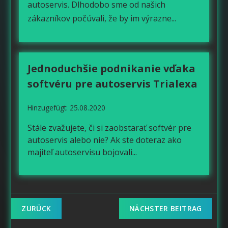
autoservis. Dlhodobo sme od našich
zákazníkov počúvali, že by im výrazne...
Jednoduchšie podnikanie vďaka
softvéru pre autoservis Trialexa
Hinzugefügt: 25.08.2020
Stále zvažujete, či si zaobstarať softvér pre
autoservis alebo nie? Ak ste doteraz ako
majiteľ autoservisu bojovali
...
ZURÜCK
NÄCHSTER BEITRAG