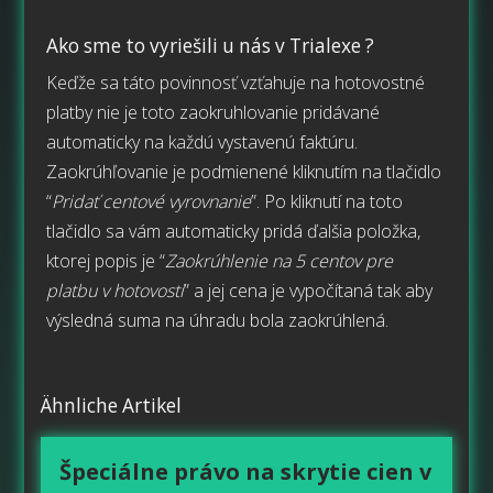
Ako sme to vyriešili u nás v Trialexe ?
Keďže sa táto povinnosť vzťahuje na hotovostné
platby nie je toto zaokruhlovanie pridávané
automaticky na každú vystavenú faktúru.
Zaokrúhľovanie je podmienené kliknutím na tlačidlo
“
Pridať centové vyrovnanie
”. Po kliknutí na toto
tlačidlo sa vám automaticky pridá ďalšia položka,
ktorej popis je “
Zaokrúhlenie na 5 centov pre
platbu v hotovosti
” a jej cena je vypočítaná tak aby
výsledná suma na úhradu bola zaokrúhlená.
Ähnliche Artikel
Špeciálne právo na skrytie cien v