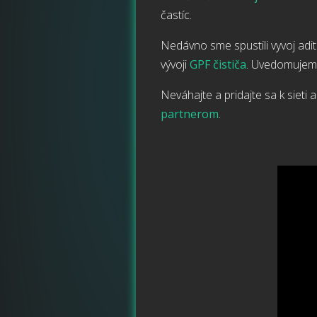
častíc.
Nedávno sme spustili vyvoj adití
vývoji
GPF čističa
. Uvedomujeme 
Neváhajte a pridajte sa k siet
partnerom
.