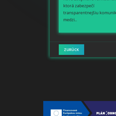
ktorá zabezpečí
transparentnejšiu komunik
medzi...
ZURÜCK