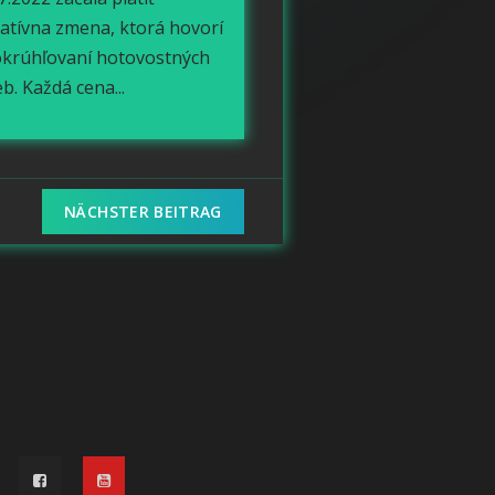
latívna zmena, ktorá hovorí
okrúhľovaní hotovostných
eb. Každá cena...
NÄCHSTER BEITRAG