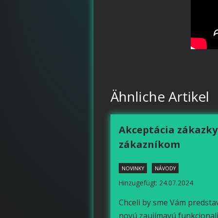
Ähnliche Artikel
Akceptácia zákazky
zákazníkom
NOVINKY
NÁVODY
Hinzugefügt: 24.07.2024
Chceli by sme Vám predstav
novú zaujímavú funkcionali