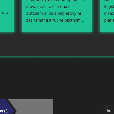
stáva stále ťažšie riadiť
legis
áciu
autoservis iba s papierovými
o za
záznamami a ručne písanými...
plati