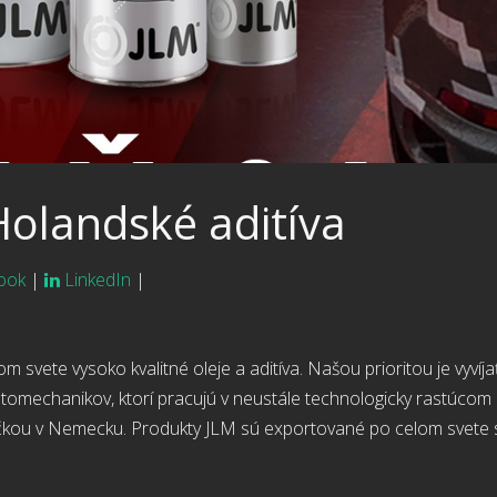
Holandské aditíva
ook
|
LinkedIn
|
svete vysoko kvalitné oleje a aditíva. Našou prioritou je vyvíj
tomechanikov, ktorí pracujú v neustále technologicky rastúcom 
ou v Nemecku. Produkty JLM sú exportované po celom svete sie