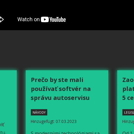
Prečo by ste mali
Zao
používať softvér na
pla
správu autoservisu
5 c
NÁVODY
LEGIS
Hinzugefügt: 07.03.2023
Hinzu
iť
tu,
S modernými technológiami sa
Od 1.