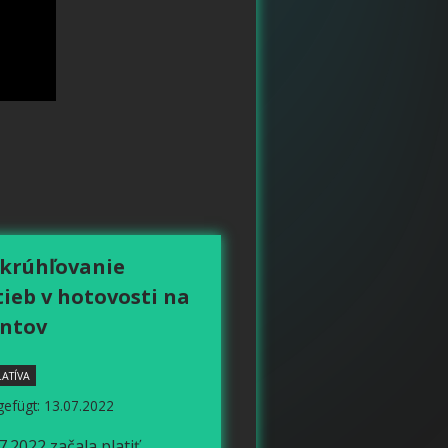
krúhľovanie
tieb v hotovosti na
entov
LATÍVA
gefügt: 13.07.2022
7.2022 začala platiť