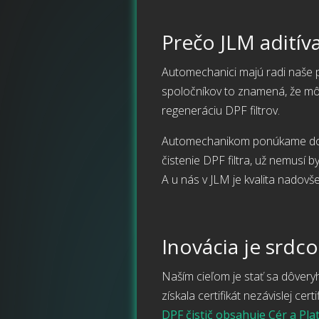
Prečo JLM aditív
Automechanici majú radi naše p
spoločníkov to znamená, že môž
regeneráciu DPF filtrov.
Automechanikom ponúkame doda
čistenie DPF filtra, už nemusí b
A u nás v JLM je kvalita nadovše
Inovácia je srdc
Naším cieľom je stať sa dôver
získala certifikát nezávislej c
DPF čistič obsahuje Cér a Pla