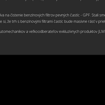
va na čistenie benzínových filtrov pevných častíc - GPF. Stali s
si, že trh s benzínovými filtrami častíc bude masívne rásť v pri
i automechanikov a veľkoodberateľov exkluzívnych produktov JL