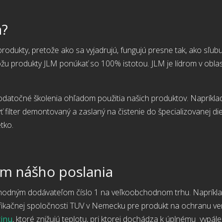
a?
rodukty, pretože ako sa vyjadrujú, fungujú presne tak, ako sľu
u produkty JLM ponúkať so 100% istotou. JLM je lídrom v oblast
točné školenia ohľadom použitia našich produktov. Napríklad
yť filter demontovaný a zaslaný na čistenie do špecializovanej diel
tko.
om nášho poslania
yhodným dodávateľom číslo 1 na veľkoobchodnom trhu. Napríkl
ertifikačnej spoločnosti TUV v Nemecku pre produkt na ochranu ven
tinu
, ktoré znižujú teplotu, pri ktorej dochádza k úplnému vypálen