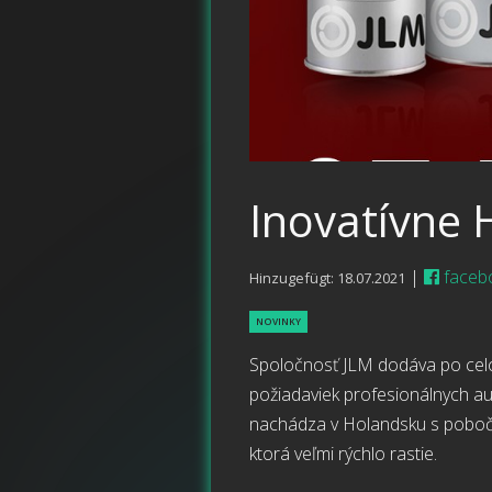
Inovatívne 
|
faceb
Hinzugefügt: 18.07.2021
NOVINKY
Spoločnosť JLM dodáva po celom 
požiadaviek profesionálnych au
nachádza v Holandsku s pobočk
ktorá veľmi rýchlo rastie.