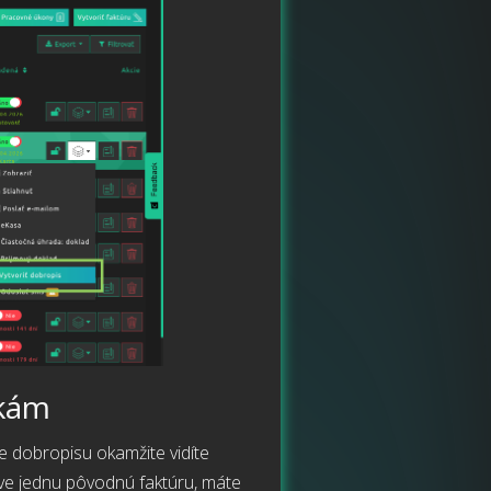
čkám
 dobropisu okamžite vidíte
ráve jednu pôvodnú faktúru, máte