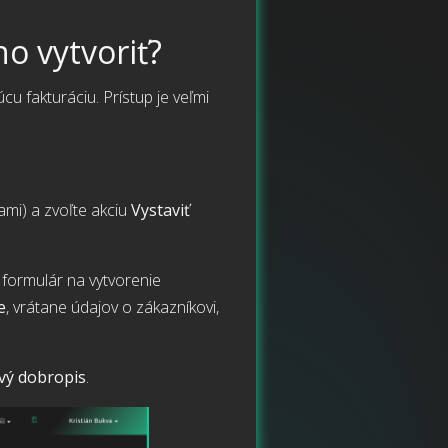
o vytvoriť?
cu fakturáciu. Prístup je veľmi
mi) a zvoľte akciu
Vystaviť
formulár na vytvorenie
e
, vrátane údajov o zákazníkovi,
ový dobropis
.