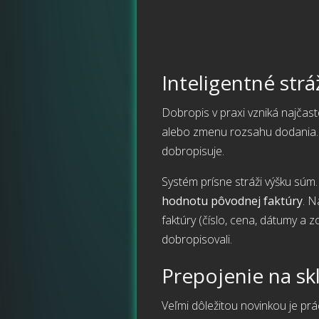
Inteligentné str
Dobropis v praxi vzniká najčaste
alebo zmenu rozsahu dodania. N
dobropisuje.
Systém prísne stráži výšku súm.
hodnotu pôvodnej faktúry
. N
faktúry (číslo, cena, dátumy a 
dobropisovali.
Prepojenie na sk
Veľmi dôležitou novinkou je prá