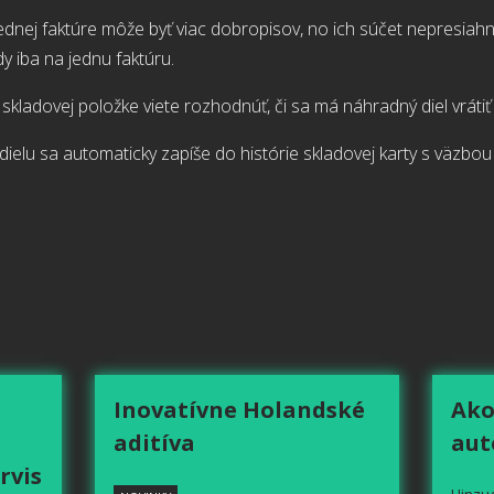
ednej faktúre môže byť viac dobropisov, no ich súčet nepresia
y iba na jednu faktúru.
 skladovej položke viete rozhodnúť, či sa má náhradný diel vrátiť
ielu sa automaticky zapíše do histórie skladovej karty s väzbou
Inovatívne Holandské
Ako
aditíva
aut
rvis