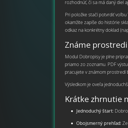
rozhodnúť, či sa má daný diel aj 
Pri položke stačí potvrdiť voľbu
okamžite zapíše do histórie skl
odkaz na konkrétny doklad (na
Známe prostredi
Modul Dobropisy je plne pripr
priamo zo zoznamu. PDF výstup j
pracujete v známom prostredí 
Výsledkom je oveľa jednoduchší,
Krátke zhrnutie 
Jednoduchý štart:
Dobropi
Obojsmerný prehľad:
Zel