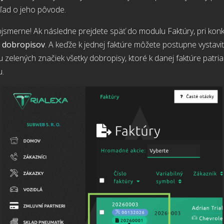
ľad o jeho pôvode.
ojsmerne! Ak následne prejdete späť do modulu Faktúry, pri ko
i dobropisov
. A keďže k jednej faktúre môžete postupne vystavi
 zelených značiek všetky dobropisy, ktoré k danej faktúre patri
u.