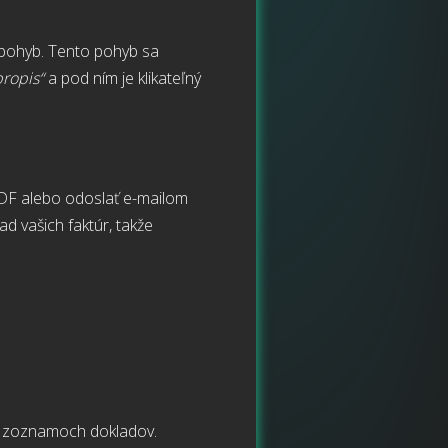
 pohyb. Tento pohyb sa
bropis“
a pod ním je klikateľný
PDF alebo odoslať e-mailom
d vašich faktúr, takže
v zoznamoch dokladov.