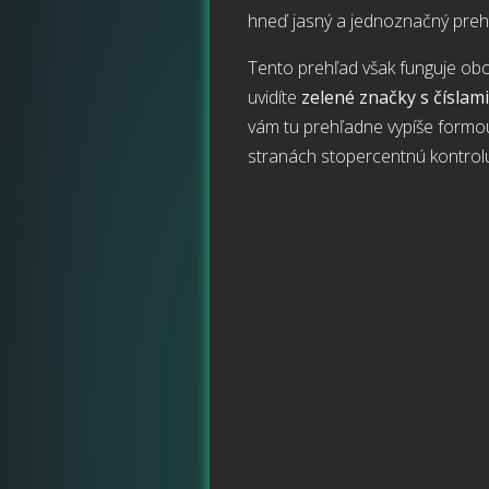
hneď jasný a jednoznačný preh
Tento prehľad však funguje ob
uvidíte
zelené značky s číslam
vám tu prehľadne vypíše formou
stranách stopercentnú kontrol