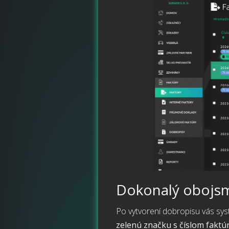
Dokonalý obojsm
Po vytvorení dobropisu vás sy
zelenú značku s číslom faktú