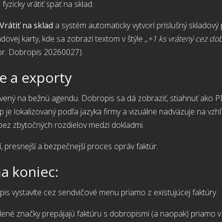
fyzicky vrátiť späť na sklad.
Vrátiť na sklad
a systém automaticky vytvorí príslušný skladový
adovej karty, kde sa zobrazí textom v štýle
„+1 ks vrátený cez do
pr. Dobropis 20260027).
e a exporty
avený na bežnú agendu. Dobropis sa dá zobraziť, stiahnuť ako 
e lokalizovaný podľa jazyka firmy a vizuálne nadväzuje na vzhľa
bez zbytočných rozdielov medzi dokladmi.
 presnejší a bezpečnejší proces opráv faktúr.
na koniec:
s vystavíte cez sendvičové menu priamo z existujúcej faktúry.
ené značky prepájajú faktúru s dobropismi (a naopak) priamo 