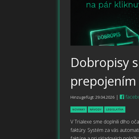
Dobropisy s
prepojením 
|
faceb
Hinzugefügt: 29.04.2026
NOVINKY
NÁVODY
LEGISLATÍVA
V Trialexe sme doplnili dlho o
faktúry. Systém za vás automati
faktúre a pri skladových položk