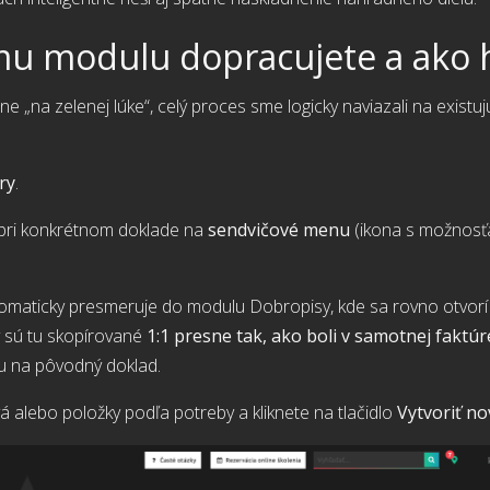
u modulu dopracujete a ako h
 „na zelenej lúke“, celý proces sme logicky naviazali na existujú
ry
.
e pri konkrétnom doklade na
sendvičové menu
(ikona s možnosťa
maticky presmeruje do modulu Dobropisy, kde sa rovno otvorí 
y sú tu skopírované
1:1 presne tak, ako boli v samotnej faktúr
u na pôvodný doklad.
á alebo položky podľa potreby a kliknete na tlačidlo
Vytvoriť n