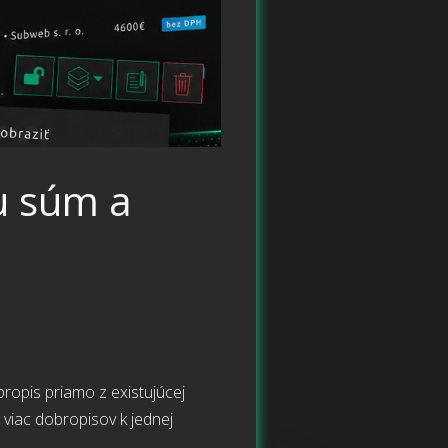
u súm a
bropis priamo z existujúcej
 viac dobropisov k jednej