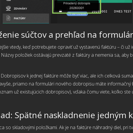
áženie súčtov a prehľad na formulár
jšie vtedy, keď potrebujete opraviť už vystavenú faktúru – či už 
ázvy položiek ostávajú prevzaté z faktúry a nemenia sa, aby b
 Dobropisov k jednej faktúre môže byť viac, ale ich celková sum
avyše, priamo na formulári nového dobropisu máte informačný
zoznam už existujúcich dobropisov), vďaka čomu viete, koľko ste 
lad: Spätné naskladnenie jedným 
ca so skladovými položkami. Ak je na faktúre náhradný diel, pri