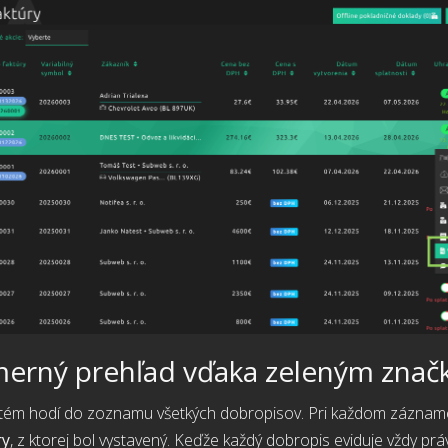
erný prehľad vďaka zeleným zna
stém hodí do zoznamu všetkých dobropisov. Pri každom zázname
ry
, z ktorej bol vystavený. Keďže každý dobropis eviduje vždy p