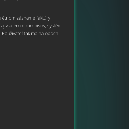
nkrétnom zázname faktúry
ť aj viacero dobropisov, systém
a. Používateľ tak má na oboch