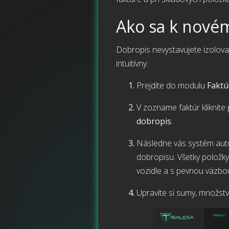
Ako sa k novém
Dobropis nevystavujete izolovane
intuitívny:
Prejdite do modulu
Faktú
V zozname faktúr kliknit
dobropis
.
Následne vás systém auto
dobropisu. Všetky položk
vozidle a s pevnou väzbo
Upravíte si sumy, množstv