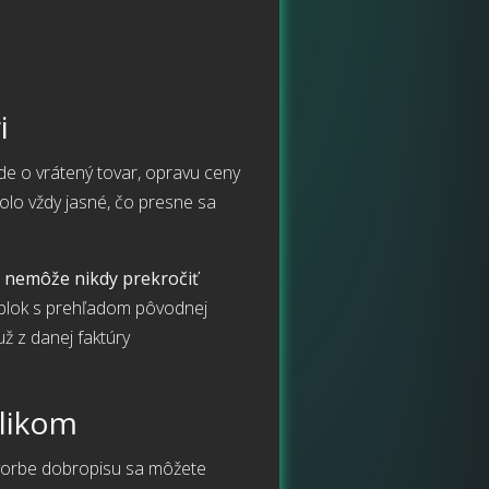
i
ide o vrátený tovar, opravu ceny
olo vždy jasné, čo presne sa
a
nemôže nikdy prekročiť
 blok s prehľadom pôvodnej
už z danej faktúry
klikom
 tvorbe dobropisu sa môžete