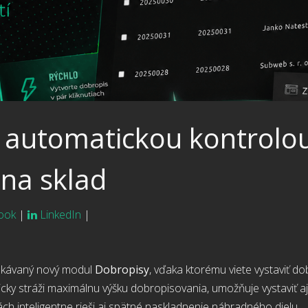
 automatickou kontrolo
na sklad
ook
|
LinkedIn
|
čakávaný nový modul
Dobropisy
, vďaka ktorému viete vystaviť do
cky stráži maximálnu výšku dobropisovania, umožňuje vystaviť aj
ách inteligentne rieši aj spätné naskladnenie náhradného dielu.