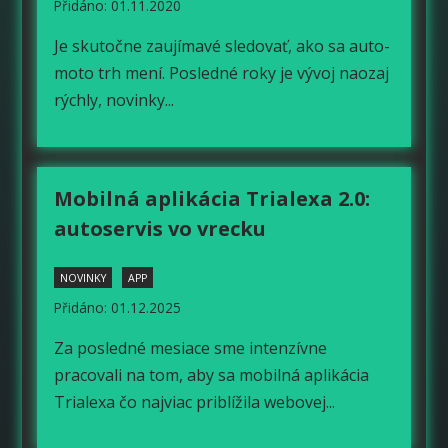
Přidáno: 01.11.2020
Je skutočne zaujímavé sledovať, ako sa auto-
moto trh mení. Posledné roky je vývoj naozaj
rýchly, novinky...
Mobilná aplikácia Trialexa 2.0:
autoservis vo vrecku
NOVINKY
APP
Přidáno: 01.12.2025
Za posledné mesiace sme intenzívne
pracovali na tom, aby sa mobilná aplikácia
Trialexa čo najviac priblížila webovej...